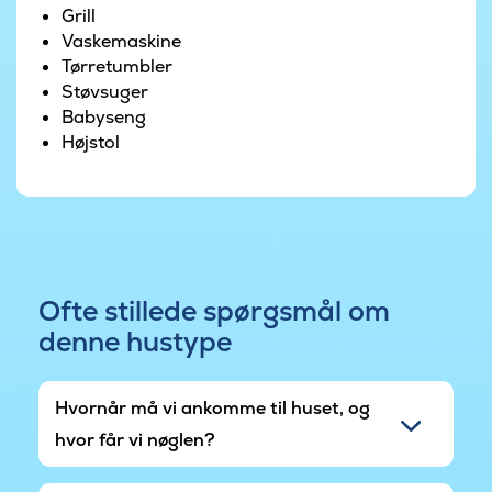
leges i sandkassen. Hele flokken kan også samles
Grill
omkring bålet ved havens bålplads. Har man
Vaskemaskine
mod på det kan der overnattes i havens shelter.
Tørretumbler
Støvsuger
Babyseng
Højstol
Ofte stillede spørgsmål om
denne hustype
Hvornår må vi ankomme til huset, og
hvor får vi nøglen?