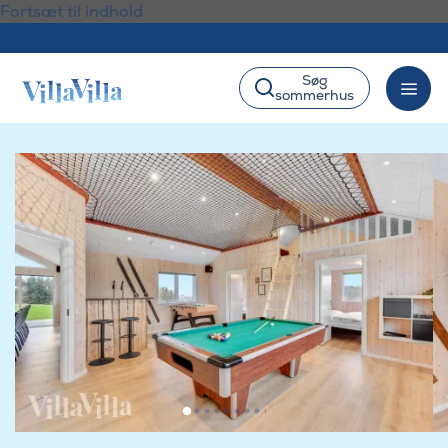
Fortsæt til indhold
Søg
sommerhus