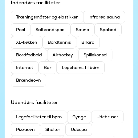
Indendørs facilliteter
Træningsmåtter og elastikker
Infrarød sauna
Pool
Saltvandspool
Sauna
Spabad
XL-køkken
Bordtennis
Billard
Bordfodbold
Airhockey
Spillekonsol
Internet
Bar
Legehems til børn
Brændeovn
Udendørs faciliteter
Legefaciliteter til børn
Gynge
Udebruser
Pizzaovn
Shelter
Udespa