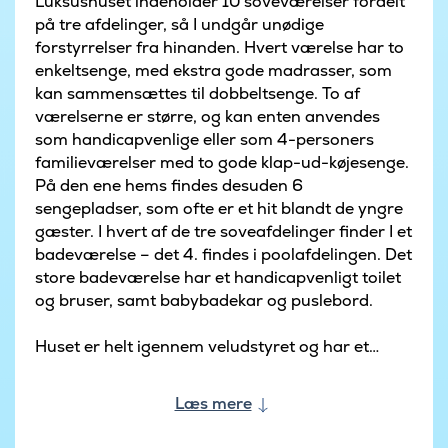
Luksushuset indeholder 10 soveværelser fordelt
på tre afdelinger, så I undgår unødige
forstyrrelser fra hinanden. Hvert værelse har to
enkeltsenge, med ekstra gode madrasser, som
kan sammensættes til dobbeltsenge. To af
værelserne er større, og kan enten anvendes
som handicapvenlige eller som 4-personers
familieværelser med to gode klap-ud-køjesenge.
På den ene hems findes desuden 6
sengepladser, som ofte er et hit blandt de yngre
gæster. I hvert af de tre soveafdelinger finder I et
badeværelse – det 4. findes i poolafdelingen. Det
store badeværelse har et handicapvenligt toilet
og bruser, samt babybadekar og puslebord.
Huset er helt igennem veludstyret og har et
lækkert XL-køkken, med både to
opvaskemaskiner, ovne, vaske, ekstra store
Læs mere
kogeplader samt et amerikanerkøleskab med
indbygget koldtvandshane og isterningmaskine. I