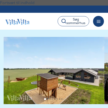
Fortsæt til indhold
Søg
sommerhus