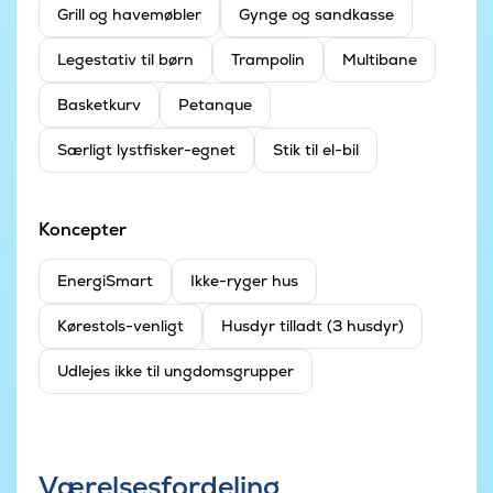
Grill og havemøbler
Gynge og sandkasse
Legestativ til børn
Trampolin
Multibane
Basketkurv
Petanque
Særligt lystfisker-egnet
Stik til el-bil
Koncepter
EnergiSmart
Ikke-ryger hus
Kørestols-venligt
Husdyr tilladt (3 husdyr)
Udlejes ikke til ungdomsgrupper
Værelsesfordeling