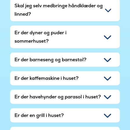
fiskeri eller krabbefiskeri fra badebroen. Fra
Skal jeg selv medbringe håndklæder og
huset kan man tage på tur og besøge
linned?
attraktioner som Spøttrup Borg, Frilandsmuseet
Hjerl Hede, Daubjerg Kalkgruber, Jesperhus
Feriepark, Nationalpark Thy og mange flere. Der
Er der dyner og puder i
er mulighed for dagligvareindkøb i Lem som
sommerhuset?
ligger 3 km. væk.
Dette er huset hvor der ikke er sparet på
Er der barneseng og barnestol?
detaljerne. Der er kræset for gæsterne og tilføjet
ekstra muligheder for aktiviteter, for at optimere
ferien.
Er der kaffemaskine i huset?
Er der havehynder og parasol i huset?
Er der en grill i huset?