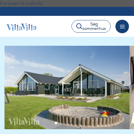
Fortsæt til indhold
Søg
sommerhus