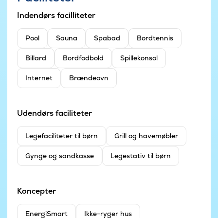
Indendørs facilliteter
Pool
Sauna
Spabad
Bordtennis
Billard
Bordfodbold
Spillekonsol
Internet
Brændeovn
Udendørs faciliteter
Legefaciliteter til børn
Grill og havemøbler
Gynge og sandkasse
Legestativ til børn
Koncepter
EnergiSmart
Ikke-ryger hus