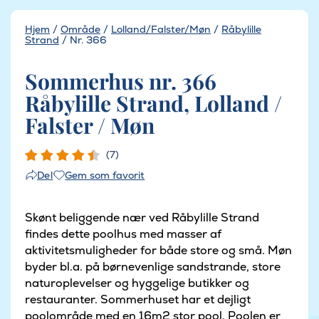
Hjem
/
Område
/
Lolland/Falster/Møn
/
Råbylille
Strand
/
Nr. 366
Sommerhus nr. 366
Råbylille Strand, Lolland /
Falster / Møn
(7)
Gem som favorit
Del
Skønt beliggende nær ved Råbylille Strand
findes dette poolhus med masser af
aktivitetsmuligheder for både store og små. Møn
byder bl.a. på børnevenlige sandstrande, store
naturoplevelser og hyggelige butikker og
restauranter. Sommerhuset har et dejligt
poolområde med en 16m2 stor pool. Poolen er