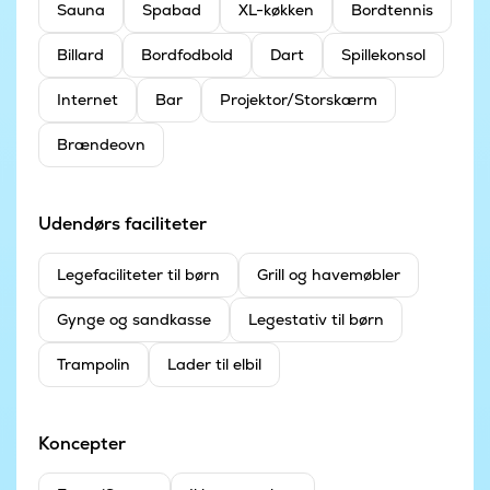
Sauna
Spabad
XL-køkken
Bordtennis
Billard
Bordfodbold
Dart
Spillekonsol
Internet
Bar
Projektor/Storskærm
Brændeovn
Udendørs faciliteter
Legefaciliteter til børn
Grill og havemøbler
Gynge og sandkasse
Legestativ til børn
Trampolin
Lader til elbil
Koncepter