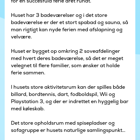
for en succesfuld ferie året rundt.
Huset har 3 badeværelser og i det store
badeværelse er der et stort spabad og sauna, så
man rigtigt kan nyde ferien med afslapning og
velvære.
Huset er bygget op omkring 2 soveafdelinger
med hvert deres badeværelse, så det er meget
velegnet til flere familier, som ønsker at holde
ferie sammen.
I husets store aktivitetsrum kan der spilles både
billard, bordtennis, dart, fodboldspil, Wii og
Playstation 3, og der er indrettet en hyggelig bar
med køleskab.
Det store opholdsrum med spisepladser og
sofagruppe er husets naturlige samlingspunkt
og i øvrigt indrettet med lærred og projektor til