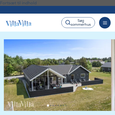
Fortsæt til indhold
Søg
sommerhus