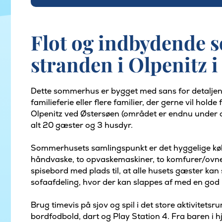
Flot og indbydende 
stranden i Olpenitz 
Dette sommerhus er bygget med sans for detaljen
familieferie eller flere familier, der gerne vil hol
Olpenitz ved Østersøen (området er endnu under op
alt 20 gæster og 3 husdyr.
Sommerhusets samlingspunkt er det hyggelige køk
håndvaske, to opvaskemaskiner, to komfurer/ovne 
spisebord med plads til, at alle husets gæster kan 
sofaafdeling, hvor der kan slappes af med en god b
Brug timevis på sjov og spil i det store aktivitetsr
bordfodbold, dart og Play Station 4. Fra baren i h