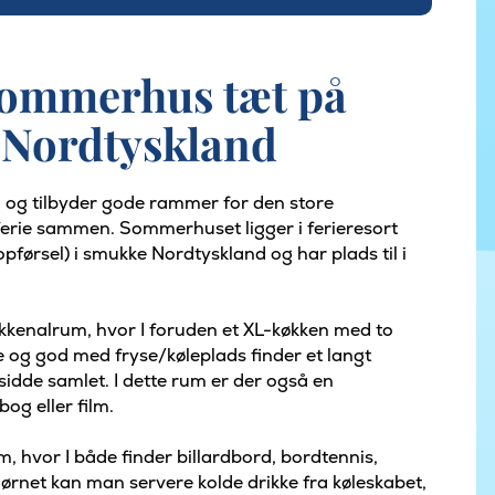
sommerhus tæt på
i Nordtyskland
 og tilbyder gode rammer for den store
de ferie sammen. Sommerhuset ligger i ferieresort
førsel) i smukke Nordtyskland og har plads til i
kenalrum, hvor I foruden et XL-køkken med to
og god med fryse/køleplads finder et langt
sidde samlet. I dette rum er der også en
og eller film.
um, hvor I både finder billardbord, bordtennis,
jørnet kan man servere kolde drikke fra køleskabet,