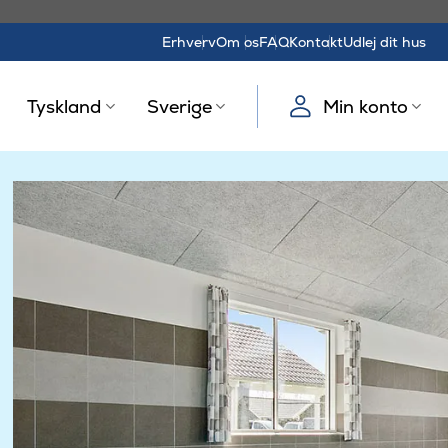
Erhverv
Om os
FAQ
Kontakt
Udlej dit hus
Tyskland
Sverige
Min konto