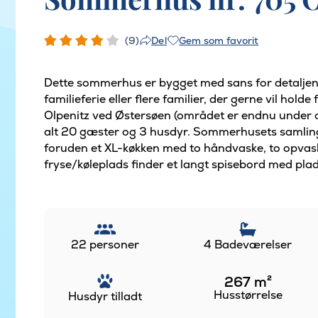
(9)
Gem som favorit
Del
Dette sommerhus er bygget med sans for detaljen
familieferie eller flere familier, der gerne vil hol
Olpenitz ved Østersøen (området er endnu under op
alt 20 gæster og 3 husdyr. Sommerhusets samling
foruden et XL-køkken med to håndvaske, to opva
fryse/køleplads finder et langt spisebord med plads 
22 personer
4 Badeværelser
267
m²
Husstørrelse
Husdyr tilladt