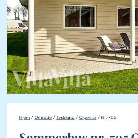
Hjem
/
Område
/
Tyskland
/
Olpenitz
/
Nr. 705
Sommerhus nr. 705 O