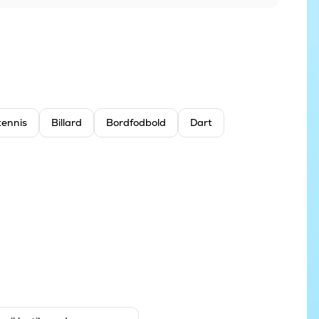
tennis
Billard
Bordfodbold
Dart