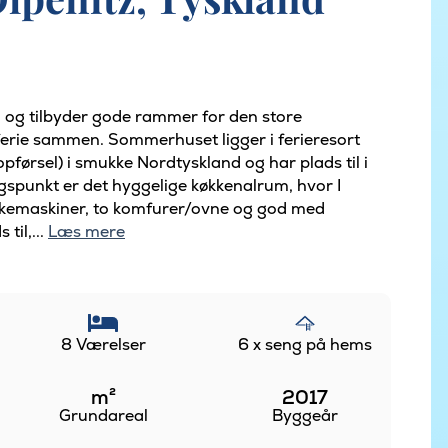
 og tilbyder gode rammer for den store
de ferie sammen. Sommerhuset ligger i ferieresort
førsel) i smukke Nordtyskland og har plads til i
spunkt er det hyggelige køkkenalrum, hvor I
skemaskiner, to komfurer/ovne og god med
til,...
Læs mere
8 Værelser
6 x seng på hems
m²
2017
Grundareal
Byggeår