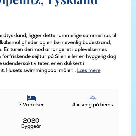
Nordtyskland, ligger dette rummelige sommerhus til
ndkøbsmuligheder og en børnevenlig badestrand,
ie. Er turen derimod arrangeret i oplevelsernes
 forfriskende sejltur på Slien eller en hyggelig dag
se udendørsaktiviteter, er en dukkert i
hit. Husets swimmingpool måler...
Læs mere
7 Værelser
4 x seng på hems
2020
Byggeår