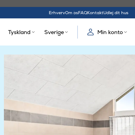
Erhverv
Om os
FAQ
Kontakt
Udlej dit hus
Tyskland
Sverige
Min konto