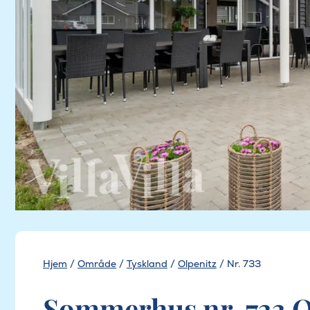
Hjem
/
Område
/
Tyskland
/
Olpenitz
/
Nr. 733
Sommerhus nr. 733 O