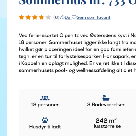
(6)
Gem som favorit
Del
Ved ferieresortet Olpenitz ved Østersøens kyst i 
18 personer. Sommerhuset ligger ikke langt fra i
hvilket gør placeringen ideel for en god familiefer
tegn, er en tur til forlystelsesparken Hansapark, en
i Kappeln en oplagt mulighed. Er vejret ikke til dis
sommerhusets pool- og wellnessafdeling altid et 
18 personer
3 Badeværelser
242
m²
Husstørrelse
Husdyr tilladt