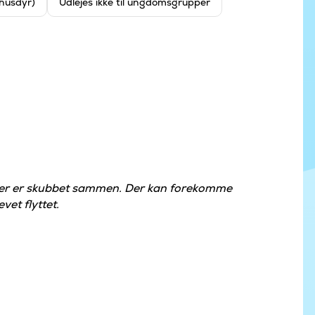
 husdyr)
Udlejes ikke til ungdomsgrupper
der er skubbet sammen. Der kan forekomme
vet flyttet.