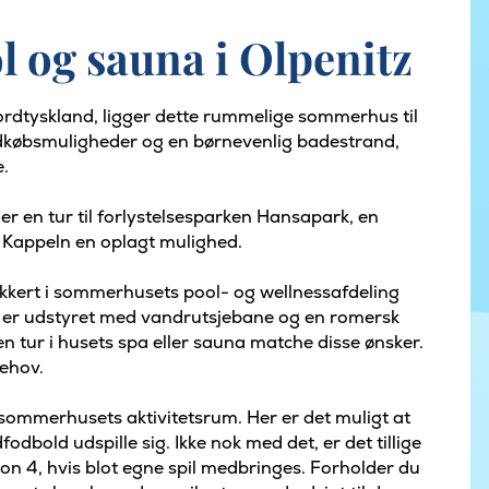
og sauna i Olpenitz
Nordtyskland, ligger dette rummelige sommerhus til
ndkøbsmuligheder og en børnevenlig badestrand,
e.
er en tur til forlystelsesparken Hansapark, en
 i Kappeln en oplagt mulighed.
 dukkert i sommerhusets pool- og wellnessafdeling
g er udstyret med vandrutsjebane og en romersk
en tur i husets spa eller sauna matche disse ønsker.
behov.
 sommerhusets aktivitetsrum. Her er det muligt at
fodbold udspille sig. Ikke nok med det, er det tillige
n 4, hvis blot egne spil medbringes. Forholder du