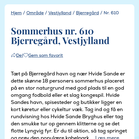
Hjem
/
Område
/
Vestjylland
/
Bjerregård
/
Nr. 610
Sommerhus nr. 610
Bjerregård, Vestjylland
Gem som favorit
Del
Tæt på Bjerregård havn og nær Hvide Sande er
dette skønne 18 personers sommerhus placeret
på en stor naturgrund med god plads til en god
omgang fodbold eller et slag kongespil. Hvide
Sandes havn, spisesteder og butikker ligger en
kort køretur eller cykeltur væk. Tag ind og få en
rundvisning hos Hvide Sande Bryghus eller tag
den smukke tur op gennem klitterne og se det
flotte Lyngvig fyr. Er du til aktion, så tag springet
og prøv den populære kabelpark....
Læs mere