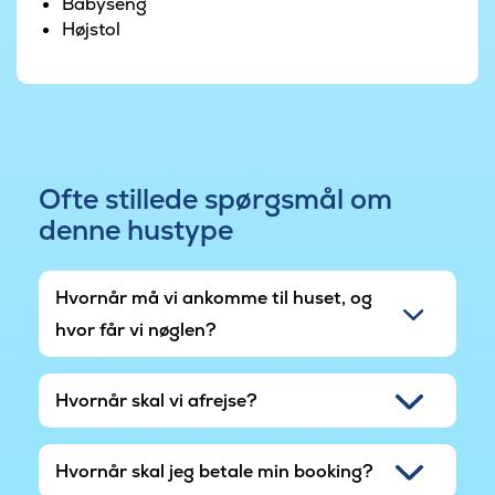
kan I fordele jer i et af sommerhusets 7
Babyseng
dobbeltværelser. De sidste 4 sovepladser findes
Højstol
på sommerhusets 2 hemse, hvor specielt de
yngste gæster nyder at overnatte. Der er 3
badeværelser i huset.
Ofte stillede spørgsmål om
denne hustype
Hvornår må vi ankomme til huset, og
hvor får vi nøglen?
Hvornår skal vi afrejse?
Hvornår skal jeg betale min booking?