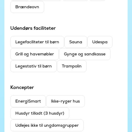
Brændeovn
Udendørs faciliteter
Legefaciliteter til børn
Sauna
Udespa
Grill og havemøbler
Gynge og sandkasse
Legestativ til børn
Trampolin
Koncepter
EnergiSmart
Ikke-ryger hus
Husdyr tilladt (3 husdyr)
Udlejes ikke til ungdomsgrupper