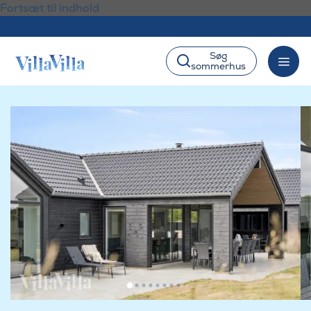
Fortsæt til indhold
Søg
sommerhus