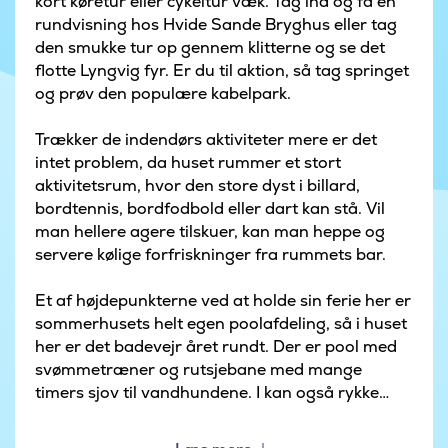
kort køretur eller cykeltur væk. Tag ind og få en
rundvisning hos Hvide Sande Bryghus eller tag
den smukke tur op gennem klitterne og se det
flotte Lyngvig fyr. Er du til aktion, så tag springet
og prøv den populære kabelpark.
Trækker de indendørs aktiviteter mere er det
intet problem, da huset rummer et stort
aktivitetsrum, hvor den store dyst i billard,
bordtennis, bordfodbold eller dart kan stå. Vil
man hellere agere tilskuer, kan man heppe og
servere kølige forfriskninger fra rummets bar.
Et af højdepunkterne ved at holde sin ferie her er
sommerhusets helt egen poolafdeling, så i huset
her er det badevejr året rundt. Der er pool med
svømmetræner og rutsjebane med mange
timers sjov til vandhundene. I kan også rykke
udenfor i den friske luft i wellness afdelingen,
hvor der kan slappes af i udendørsspaen og i