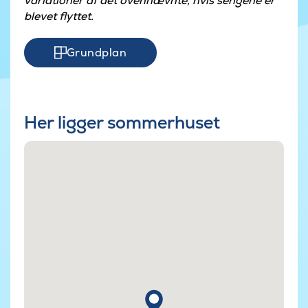
variationer af det ovennævnte, hvis sengene er
blevet flyttet.
Grundplan
Her ligger sommerhuset