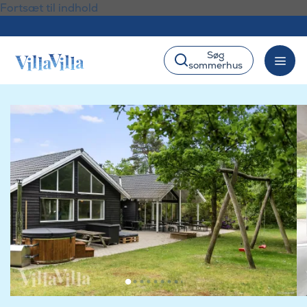
Fortsæt til indhold
Søg
sommerhus