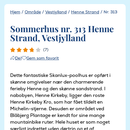
Hjem
/
Område
/
Vestjylland
/
Henne Strand
/
Nr. 313
Sommerhus nr. 313 Henne
Strand, Vestjylland
(7)
Gem som favorit
Del
Dette fantastiske Skanlux-poolhus er opført i
skønne omgivelser nær den charmerende
ferieby Henne og den skønne sandstrand. I
nabobyen, Henne Kirkeby, ligger den roste
Henne Kirkeby Kro, som har fået tildelt en
Michelin-stjerne. Desuden er området ved
Blåbjerg Plantage er kendt for sine mange
mountainbike ruter. Hele huset er som noget
særligt indrettet uden dørtrin og et af