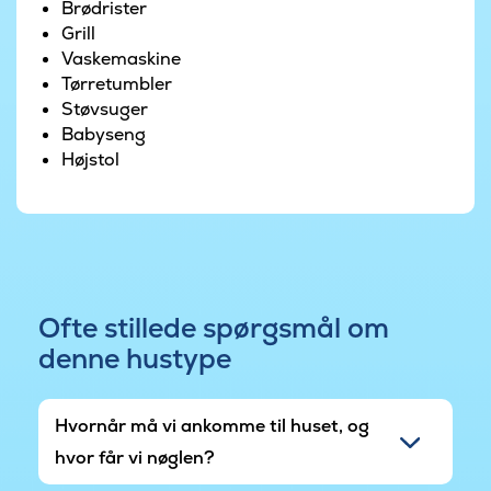
store naturgrund, der omkranser huset, er der
Brødrister
også tænkt på de mindste gæster med gynger
Grill
og sandkasse.
Vaskemaskine
Tørretumbler
Støvsuger
Babyseng
Højstol
Ofte stillede spørgsmål om
denne hustype
Hvornår må vi ankomme til huset, og
hvor får vi nøglen?