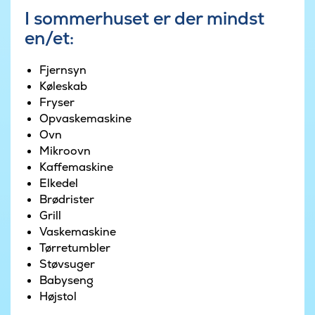
(bedst til børn). Huset har I alt 3 badeværelser.
I sommerhuset er der mindst
en/et:
På sommerhusets hyggelige terrasse kan I nyde
solens stråler. Her finder I både havemøbler og
grill.
Fjernsyn
Køleskab
Fryser
Opvaskemaskine
Ovn
Mikroovn
Kaffemaskine
Elkedel
Brødrister
Grill
Vaskemaskine
Tørretumbler
Støvsuger
Babyseng
Højstol