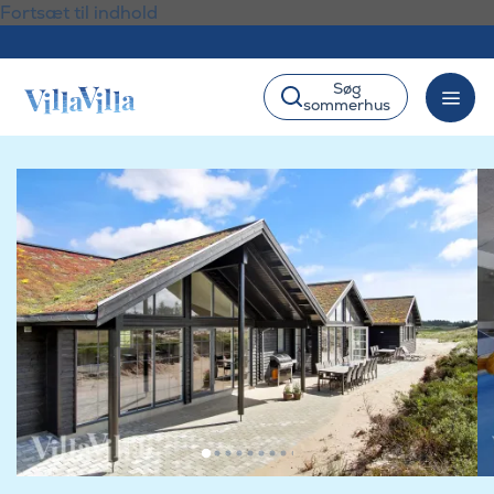
Fortsæt til indhold
Søg
sommerhus