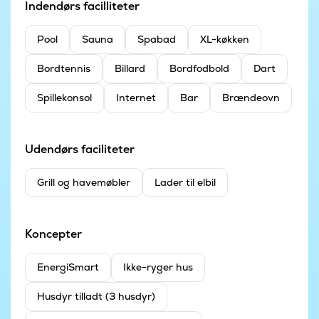
Indendørs facilliteter
Pool
Sauna
Spabad
XL-køkken
Bordtennis
Billard
Bordfodbold
Dart
Spillekonsol
Internet
Bar
Brændeovn
Udendørs faciliteter
Grill og havemøbler
Lader til elbil
Koncepter
EnergiSmart
Ikke-ryger hus
Husdyr tilladt (3 husdyr)