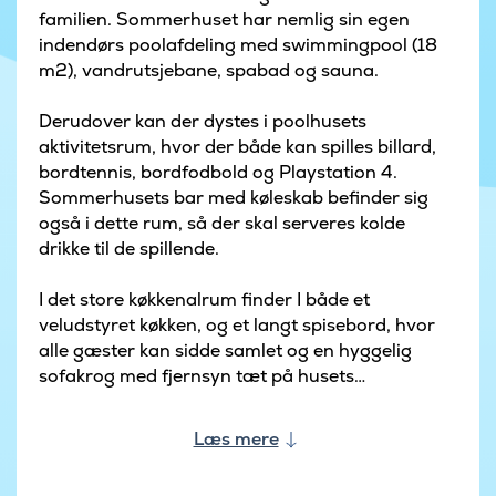
familien. Sommerhuset har nemlig sin egen
indendørs poolafdeling med swimmingpool (18
m2), vandrutsjebane, spabad og sauna.
Derudover kan der dystes i poolhusets
aktivitetsrum, hvor der både kan spilles billard,
bordtennis, bordfodbold og Playstation 4.
Sommerhusets bar med køleskab befinder sig
også i dette rum, så der skal serveres kolde
drikke til de spillende.
I det store køkkenalrum finder I både et
veludstyret køkken, og et langt spisebord, hvor
alle gæster kan sidde samlet og en hyggelig
sofakrog med fjernsyn tæt på husets
brændeovn.
Læs mere
De 18 sovepladser fordeler sig på 7
dobbeltværelser og en hems med 4 sovepladser