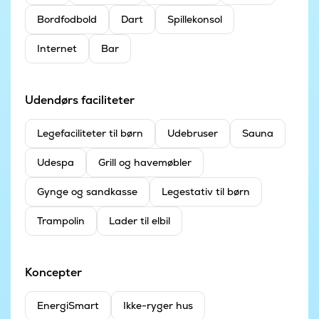
Bordfodbold
Dart
Spillekonsol
Internet
Bar
Udendørs faciliteter
Legefaciliteter til børn
Udebruser
Sauna
Udespa
Grill og havemøbler
Gynge og sandkasse
Legestativ til børn
Trampolin
Lader til elbil
Koncepter
EnergiSmart
Ikke-ryger hus