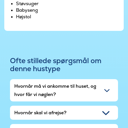
venner, vil dette hus give jer masser af plads til
Støvsuger
at slappe af og nyde jeres ferieoplevelse.
Babyseng
Højstol
Ofte stillede spørgsmål om
denne hustype
Hvornår må vi ankomme til huset, og
hvor får vi nøglen?
Hvornår skal vi afrejse?