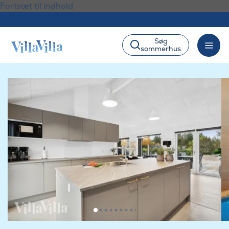
Fortsæt til indhold
Søg
sommerhus