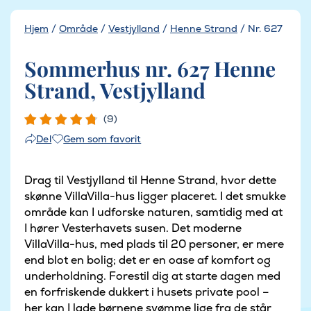
Hjem
/
Område
/
Vestjylland
/
Henne Strand
/
Nr. 627
Sommerhus nr. 627 Henne
Strand, Vestjylland
(9)
Gem som favorit
Del
Drag til Vestjylland til Henne Strand, hvor dette
skønne VillaVilla-hus ligger placeret. I det smukke
område kan I udforske naturen, samtidig med at
I hører Vesterhavets susen. Det moderne
VillaVilla-hus, med plads til 20 personer, er mere
end blot en bolig; det er en oase af komfort og
underholdning. Forestil dig at starte dagen med
en forfriskende dukkert i husets private pool –
her kan I lade børnene svømme lige fra de står