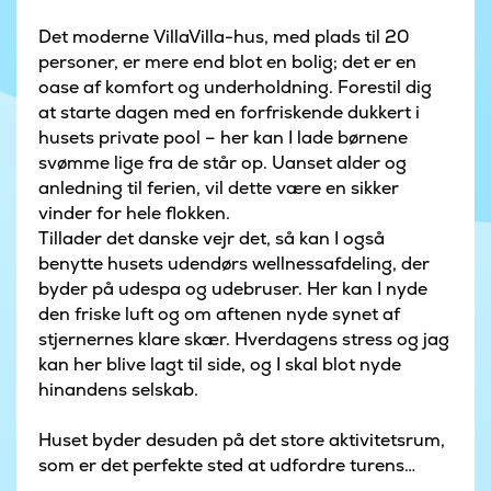
Det moderne VillaVilla-hus, med plads til 20
personer, er mere end blot en bolig; det er en
oase af komfort og underholdning. Forestil dig
at starte dagen med en forfriskende dukkert i
husets private pool – her kan I lade børnene
svømme lige fra de står op. Uanset alder og
anledning til ferien, vil dette være en sikker
vinder for hele flokken.
Tillader det danske vejr det, så kan I også
benytte husets udendørs wellnessafdeling, der
byder på udespa og udebruser. Her kan I nyde
den friske luft og om aftenen nyde synet af
stjernernes klare skær. Hverdagens stress og jag
kan her blive lagt til side, og I skal blot nyde
hinandens selskab.
Huset byder desuden på det store aktivitetsrum,
som er det perfekte sted at udfordre turens
deltagere i en omgang billard, bordtennis, dart