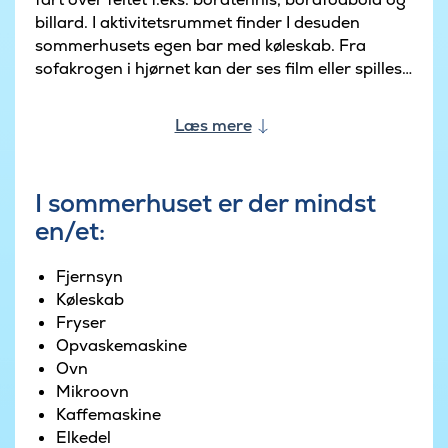
billard. I aktivitetsrummet finder I desuden
sommerhusets egen bar med køleskab. Fra
sofakrogen i hjørnet kan der ses film eller spilles
PlayStation 4.
Læs mere
Når man holder ferie sammen, skal der være
god plads til at nyde et lækkert måltid mad
sammen – og det er selvfølgelig muligt i det store
I sommerhuset er der mindst
køkkenalrum. Her er højt til loftet og et stilfuldt
en/et:
køkken godt udstyret til madlavning: bl.a. med to
opvaskemaskiner og ovne. I køkkenalrummet
finder I desuden en brændeovn og en hyggelig
Fjernsyn
sofakrog foran fjernsynet.
Køleskab
Fryser
Sommerhuset har i alt 8 soveværelser, hvor I
Opvaskemaskine
kan slappe af efter en god feriedag i godt
Ovn
selskab. De resterende fire sovepladser befinder
Mikroovn
sig på hems (bedst til børn eller unge).
Kaffemaskine
Sommerhuset har tre badeværelser.
Elkedel