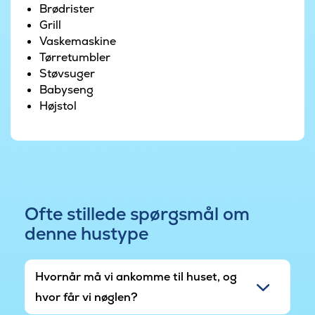
Brødrister
Udendørs er der også god plads til udfoldelse og
Grill
til at hygge sig sammen. På den delvist
Vaskemaskine
overdækkede terrasse finder I havemøbler og
Tørretumbler
grill, mens der i haven både er sandkasse, gynge
Støvsuger
og trampolin til børnene.
Babyseng
Højstol
Houstrup Strand ligger ved Vestkysten mellem
Nymindegab og Henne Strand. I nærheden
finder I attraktioner som Blåbjerg Stenen,
Legeland, Ribe Domkirke og Vestjyllands mange
andre sjove og familievenlige seværdigheder.
Ofte stillede spørgsmål om
denne hustype
Hvornår må vi ankomme til huset, og
hvor får vi nøglen?