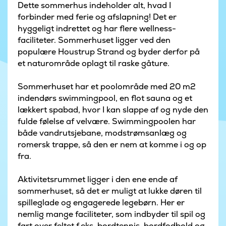
Dette sommerhus indeholder alt, hvad I
forbinder med ferie og afslapning! Det er
hyggeligt indrettet og har flere wellness-
faciliteter. Sommerhuset ligger ved den
populære Houstrup Strand og byder derfor på
et naturområde oplagt til raske gåture.
Sommerhuset har et poolområde med 20 m2
indendørs swimmingpool, en flot sauna og et
lækkert spabad, hvor I kan slappe af og nyde den
fulde følelse af velvære. Swimmingpoolen har
både vandrutsjebane, modstrømsanlæg og
romersk trappe, så den er nem at komme i og op
fra.
Aktivitetsrummet ligger i den ene ende af
sommerhuset, så det er muligt at lukke døren til
spilleglade og engagerede legebørn. Her er
nemlig mange faciliteter, som indbyder til spil og
fart over feltet f.eks. bordtennis, bordfodbold og