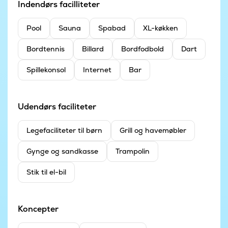
Indendørs facilliteter
Pool
Sauna
Spabad
XL-køkken
Bordtennis
Billard
Bordfodbold
Dart
Spillekonsol
Internet
Bar
Udendørs faciliteter
Legefaciliteter til børn
Grill og havemøbler
Gynge og sandkasse
Trampolin
Stik til el-bil
Koncepter