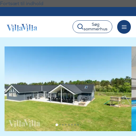
Fortsæt til indhold
Søg
sommerhus