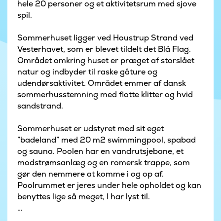
hele 20 personer og et aktivitetsrum med sjove
spil.
Sommerhuset ligger ved Houstrup Strand ved
Vesterhavet, som er blevet tildelt det Blå Flag.
Området omkring huset er præget af storslået
natur og indbyder til raske gåture og
udendørsaktivitet. Området emmer af dansk
sommerhusstemning med flotte klitter og hvid
sandstrand.
Sommerhuset er udstyret med sit eget
”badeland” med 20 m2 swimmingpool, spabad
og sauna. Poolen har en vandrutsjebane, et
modstrømsanlæg og en romersk trappe, som
gør den nemmere at komme i og op af.
Poolrummet er jeres under hele opholdet og kan
benyttes lige så meget, I har lyst til.
Feriehuset har et adskilt aktivitetsrum, hvor I kan