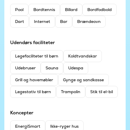
Pool
Bordtennis
Billard
Bordfodbold
Dart
Internet
Bar
Brændeovn
Udendørs faciliteter
Legefaciliteter til børn
Koldtvandskar
Udebruser
Sauna
Udespa
Grill og havemøbler
Gynge og sandkasse
Legestativ til børn
Trampolin
Stik til el-bil
Koncepter
EnergiSmart
Ikke-ryger hus