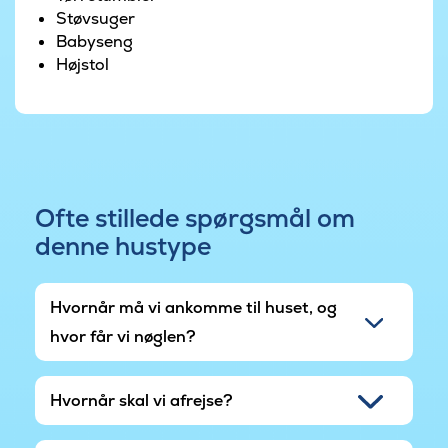
en trampolin, gynge og legetårn.
Støvsuger
Babyseng
Dette sommerhus ved Hasmark Strand er et
Højstol
hjem væk fra hjemmet, hvor I kan skabe
uforglemmelige minder sammen.
Ofte stillede spørgsmål om
denne hustype
Hvornår må vi ankomme til huset, og
hvor får vi nøglen?
Hvornår skal vi afrejse?