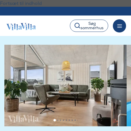
Fortsæt til indhold
Søg
sommerhus