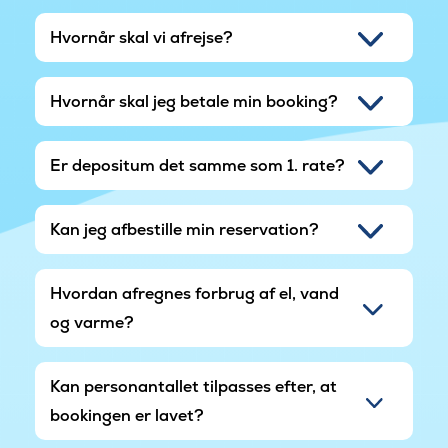
ligger Odenses mange butikker knap 40 km væk.
Bogenses hyggelige butikker og marina er
Hvornår skal vi afrejse?
bestemt også et besøg værd.
Hvornår skal jeg betale min booking?
Er depositum det samme som 1. rate?
Kan jeg afbestille min reservation?
Hvordan afregnes forbrug af el, vand
og varme?
Kan personantallet tilpasses efter, at
bookingen er lavet?