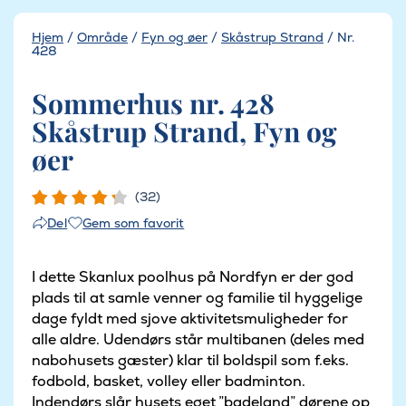
Hjem
/
Område
/
Fyn og øer
/
Skåstrup Strand
/
Nr.
428
Sommerhus nr. 428
Skåstrup Strand, Fyn og
øer
(32)
Gem som favorit
Del
I dette Skanlux poolhus på Nordfyn er der god
plads til at samle venner og familie til hyggelige
dage fyldt med sjove aktivitetsmuligheder for
alle aldre. Udendørs står multibanen (deles med
nabohusets gæster) klar til boldspil som f.eks.
fodbold, basket, volley eller badminton.
Indendørs slår husets eget ”badeland” dørene op