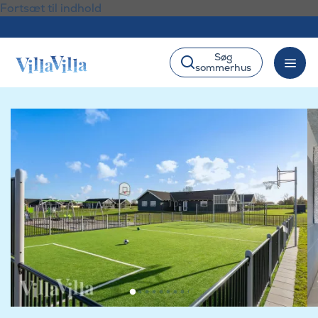
Fortsæt til indhold
Søg
sommerhus