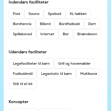
Indendørs facilliteter
Pool
Sauna
Spabad
XL-køkken
Bordtennis
Billard
Bordfodbold
Dart
Spillekonsol
Internet
Bar
Brændeovn
Udendørs faciliteter
Legefaciliteter til børn
Grill og havemøbler
Fodboldmål
Legestativ til børn
Multibane
Stik til el-bil
Koncepter