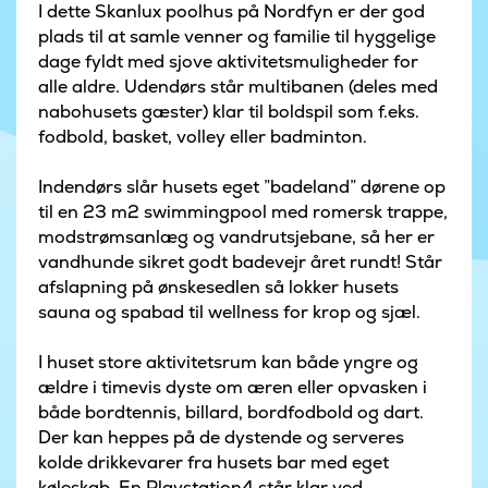
I dette Skanlux poolhus på Nordfyn er der god
plads til at samle venner og familie til hyggelige
dage fyldt med sjove aktivitetsmuligheder for
alle aldre. Udendørs står multibanen (deles med
nabohusets gæster) klar til boldspil som f.eks.
fodbold, basket, volley eller badminton.
Indendørs slår husets eget ”badeland” dørene op
til en 23 m2 swimmingpool med romersk trappe,
modstrømsanlæg og vandrutsjebane, så her er
vandhunde sikret godt badevejr året rundt! Står
afslapning på ønskesedlen så lokker husets
sauna og spabad til wellness for krop og sjæl.
I huset store aktivitetsrum kan både yngre og
ældre i timevis dyste om æren eller opvasken i
både bordtennis, billard, bordfodbold og dart.
Der kan heppes på de dystende og serveres
kolde drikkevarer fra husets bar med eget
køleskab. En Playstation4 står klar ved