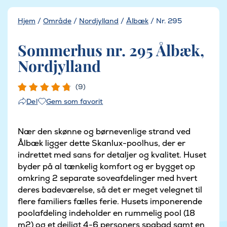
Hjem
/
Område
/
Nordjylland
/
Ålbæk
/
Nr. 295
Sommerhus nr. 295 Ålbæk,
Nordjylland
(9)
Gem som favorit
Del
Nær den skønne og børnevenlige strand ved
Ålbæk ligger dette Skanlux-poolhus, der er
indrettet med sans for detaljer og kvalitet. Huset
byder på al tænkelig komfort og er bygget op
omkring 2 separate soveafdelinger med hvert
deres badeværelse, så det er meget velegnet til
flere familiers fælles ferie. Husets imponerende
poolafdeling indeholder en rummelig pool (18
m2) og et dejligt 4-6 personers spabad samt en