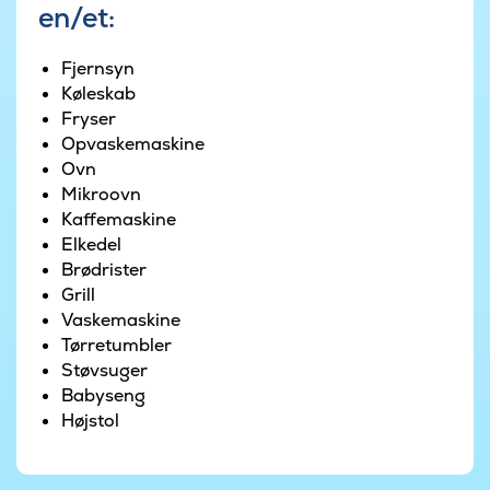
en/et:
Fjernsyn
Køleskab
Fryser
Opvaskemaskine
Ovn
Mikroovn
Kaffemaskine
Elkedel
Brødrister
Grill
Vaskemaskine
Tørretumbler
Støvsuger
Babyseng
Højstol