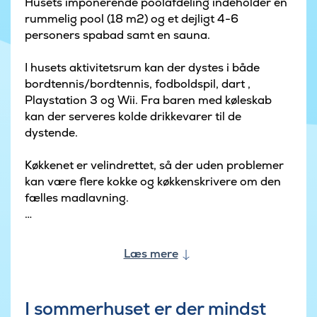
Husets imponerende poolafdeling indeholder en
rummelig pool (18 m2) og et dejligt 4-6
personers spabad samt en sauna.
I husets aktivitetsrum kan der dystes i både
bordtennis/bordtennis, fodboldspil, dart ,
Playstation 3 og Wii. Fra baren med køleskab
kan der serveres kolde drikkevarer til de
dystende.
Køkkenet er velindrettet, så der uden problemer
kan være flere kokke og køkkenskrivere om den
fælles madlavning.
Der er en stor terrasse, hvor den danske sommer
kan nydes i gode havemøbler. På den store
Læs mere
grund, der omkranser huset, er der også tænkt
på de mindste gæster med gynger og
sandkasse.
I sommerhuset er der mindst