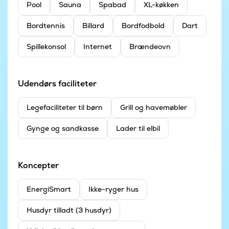
Pool
Sauna
Spabad
XL-køkken
Bordtennis
Billard
Bordfodbold
Dart
Spillekonsol
Internet
Brændeovn
Udendørs faciliteter
Legefaciliteter til børn
Grill og havemøbler
Gynge og sandkasse
Lader til elbil
Koncepter
EnergiSmart
Ikke-ryger hus
Husdyr tilladt (3 husdyr)