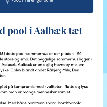
7000 m til en golfbane
 pool i Aalbæk tæt
k! I dette pool-sommerhus er der plads til 24
åde store og små. Det hyggelige sommerhus ligger i
n i Aalbæk. Aalbæk er en dejlig havneby mellem
djyske. Oplev blandt andet Råbjerg Mile, Den
der.
gået på kompromis med kvaliteten; flotte og lyse
, selvom man er mange mennesker samlet.
delse. Med både bordtennisbord, bordfodbold,