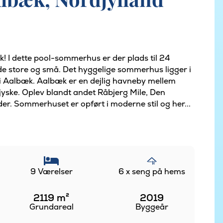
k! I dette pool-sommerhus er der plads til 24
åde store og små. Det hyggelige sommerhus ligger i
n i Aalbæk. Aalbæk er en dejlig havneby mellem
djyske. Oplev blandt andet Råbjerg Mile, Den
der. Sommerhuset er opført i moderne stil og her...
9 Værelser
6 x seng på hems
2119
m²
2019
Grundareal
Byggeår