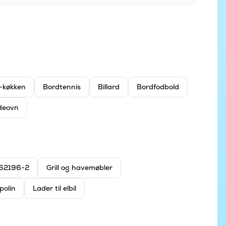
-køkken
Bordtennis
Billard
Bordfodbold
deovn
C-62196-2
Grill og havemøbler
polin
Lader til elbil