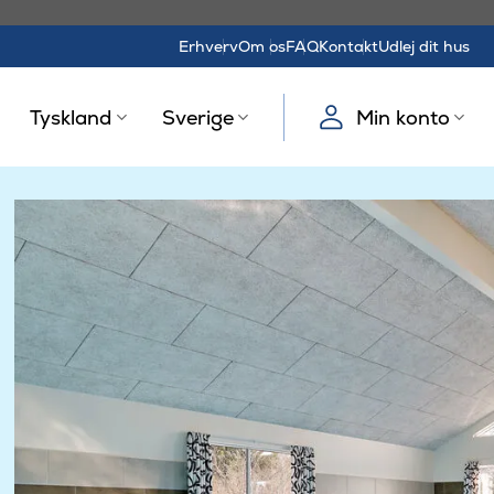
Erhverv
Om os
FAQ
Kontakt
Udlej dit hus
Tyskland
Sverige
Min konto