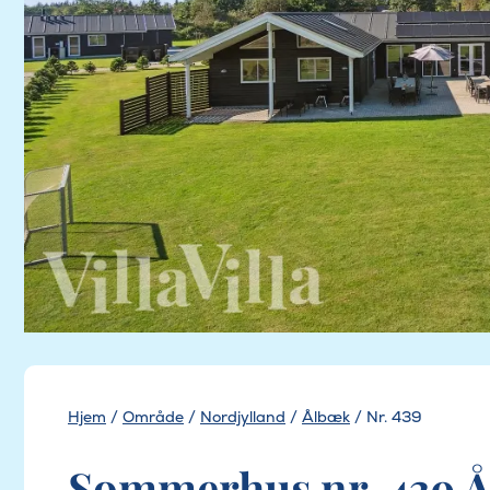
Hjem
/
Område
/
Nordjylland
/
Ålbæk
/
Nr. 439
Sommerhus nr. 439 Å