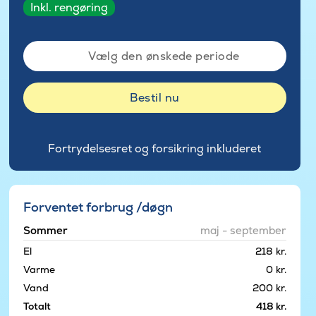
Inkl. rengøring
Vælg den ønskede periode
Bestil nu
Fortrydelsesret og forsikring inkluderet
Forventet forbrug /døgn
Sommer
maj - september
El
218 kr.
Varme
0 kr.
Vand
200 kr.
Totalt
418 kr.