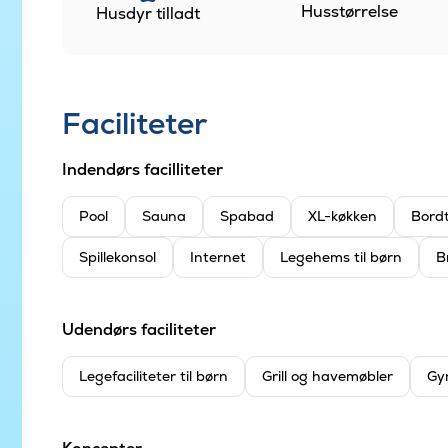
Husstørrelse
Husdyr tilladt
Faciliteter
Indendørs facilliteter
Pool
Sauna
Spabad
XL-køkken
Bord
Spillekonsol
Internet
Legehems til børn
B
Udendørs faciliteter
Legefaciliteter til børn
Grill og havemøbler
Gy