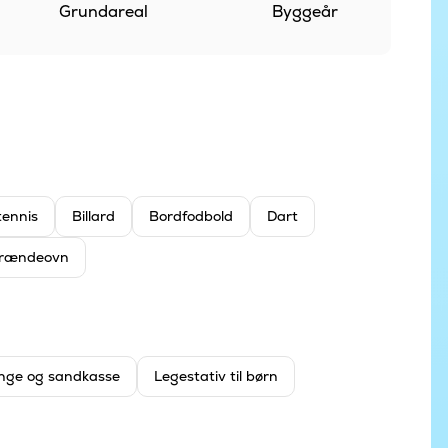
Grundareal
Byggeår
tennis
Billard
Bordfodbold
Dart
rændeovn
nge og sandkasse
Legestativ til børn