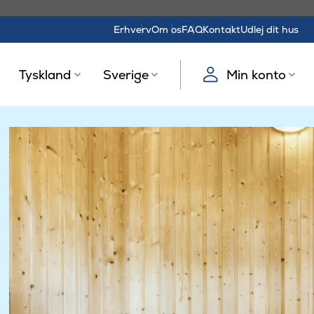
Erhverv
Om os
FAQ
Kontakt
Udlej dit hus
Tyskland
Sverige
Min konto