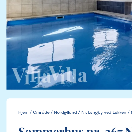
Hjem
/
Område
/
Nordjylland
/
Nr. Lyngby ved Løkken
/
Sommerhus nr. 267 N