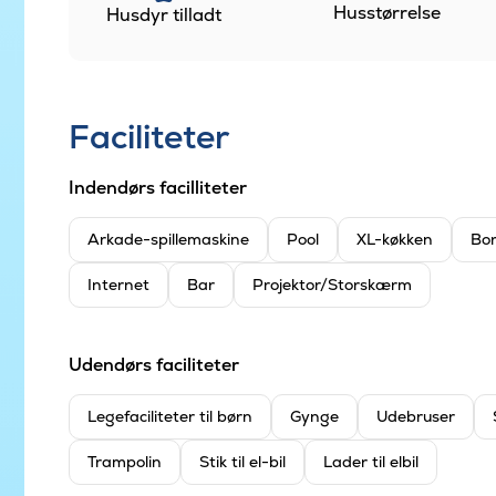
Husstørrelse
Husdyr tilladt
Faciliteter
Indendørs facilliteter
Arkade-spillemaskine
Pool
XL-køkken
Bor
Internet
Bar
Projektor/Storskærm
Udendørs faciliteter
Legefaciliteter til børn
Gynge
Udebruser
Trampolin
Stik til el-bil
Lader til elbil