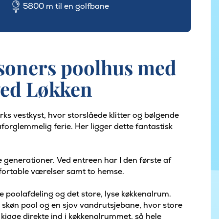
5800 m til en golfbane
soners poolhus med
ved Løkken
ks vestkyst, hvor storslåede klitter og bølgende
rglemmelig ferie. Her ligger dette fantastisk
le generationer. Ved entreen har I den første af
mfortable værelser samt to hemse.
 poolafdeling og det store, lyse køkkenalrum.
n skøn pool og en sjov vandrutsjebane, hvor store
 kigge direkte ind i køkkenalrummet, så hele