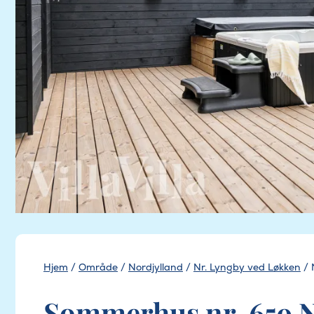
Hjem
/
Område
/
Nordjylland
/
Nr. Lyngby ved Løkken
/
Sommerhus nr. 659 N