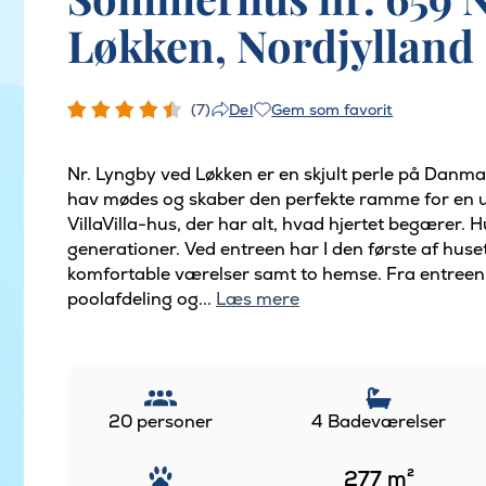
Løkken, Nordjylland
(7)
Gem som favorit
Del
Nr. Lyngby ved Løkken er en skjult perle på Danmar
hav mødes og skaber den perfekte ramme for en ufo
VillaVilla-hus, der har alt, hvad hjertet begærer. H
generationer. Ved entreen har I den første af huset
komfortable værelser samt to hemse. Fra entreen
poolafdeling og...
Læs mere
20 personer
4 Badeværelser
277
m²