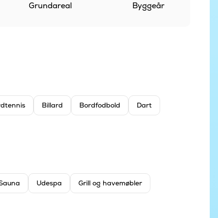
Grundareal
Byggeår
dtennis
Billard
Bordfodbold
Dart
Sauna
Udespa
Grill og havemøbler