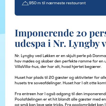
950 m til nærmeste restaurant
Imponerende 20 per
udespa i Nr. Lyngby 
Nr. Lyngby ved Løkken er en skjult perle på Danmar
hav mødes og skaber den perfekte ramme for en ufo
VillaVilla-hus, der har alt, hvad hjertet begærer.
Huset har plads til 20 gæster og aktiviteter for al
husets tre soveafdelinger. Huset har I alt otte ko
Fra entreen har I også adgang til den imponerende
Poolafdelingen er et hit blandt alle gæster med e
og små kan lave seje tricks. Fra poolområdet kan I