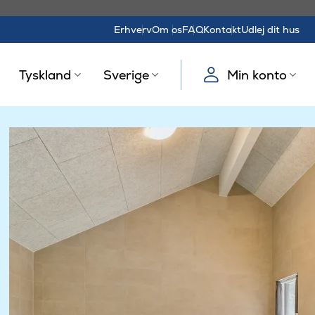
Erhverv
Om os
FAQ
Kontakt
Udlej dit hus
Tyskland
Sverige
Min konto