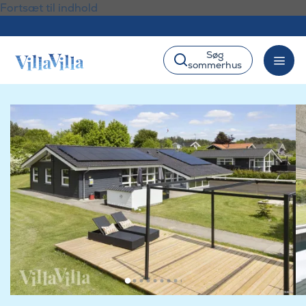
Fortsæt til indhold
Søg
sommerhus