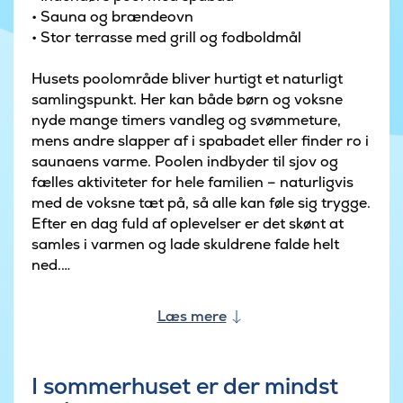
• Sauna og brændeovn
• Stor terrasse med grill og fodboldmål
Husets poolområde bliver hurtigt et naturligt
samlingspunkt. Her kan både børn og voksne
nyde mange timers vandleg og svømmeture,
mens andre slapper af i spabadet eller finder ro i
saunaens varme. Poolen indbyder til sjov og
fælles aktiviteter for hele familien – naturligvis
med de voksne tæt på, så alle kan føle sig trygge.
Efter en dag fuld af oplevelser er det skønt at
samles i varmen og lade skuldrene falde helt
ned.
Opholdsrummet er lyst og rummeligt og
Læs mere
kombinerer stue og spiseplads i ét hyggeligt
fællesområde. Brændeovnen skaber ekstra
stemning på kølige dage, hvor I kan samles med
I sommerhuset er der mindst
brætspil, gode film eller lange middage omkring