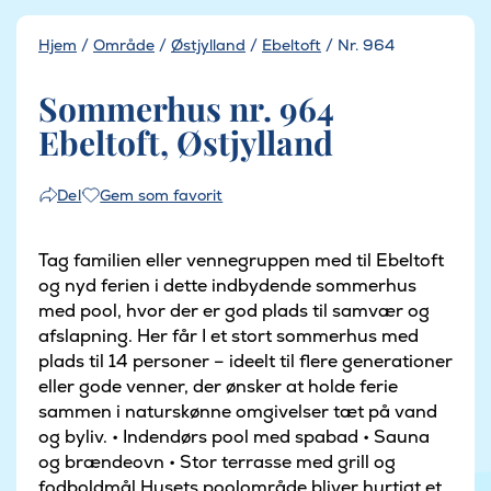
Hjem
/
Område
/
Østjylland
/
Ebeltoft
/
Nr. 964
Sommerhus nr. 964
Ebeltoft, Østjylland
Gem som favorit
Del
Tag familien eller vennegruppen med til Ebeltoft
og nyd ferien i dette indbydende sommerhus
med pool, hvor der er god plads til samvær og
afslapning. Her får I et stort sommerhus med
plads til 14 personer – ideelt til flere generationer
eller gode venner, der ønsker at holde ferie
sammen i naturskønne omgivelser tæt på vand
og byliv. • Indendørs pool med spabad • Sauna
og brændeovn • Stor terrasse med grill og
fodboldmål Husets poolområde bliver hurtigt et