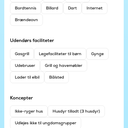
Bordtennis
Billard
Dart
Internet
Brændeovn
Udendørs faciliteter
Gasgrill
Legefaciliteter til børn
Gynge
Udebruser
Grill og havemøbler
Lader til elbil
Bålsted
Koncepter
Ikke-ryger hus
Husdyr tilladt (3 husdyr)
Udlejes ikke til ungdomsgrupper