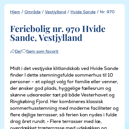
Hjem
/
Område
/
Vestjylland
/
Hvide Sande
/
Nr. 970
Feriebolig nr. 970 Hvide
Sande, Vestjylland
Gem som favorit
Del
Midt i det vestjyske klitlandskab ved Hvide Sande
finder I dette stemningsfulde sommerhus til 10
personer – et oplagt valg for familie eller venner,
der ønsker god plads, hyggelige fællesrum og
skønne udearealer tæt på både Vesterhavet og
Ringkøbing Fjord. Her kombineres klassisk
sommerhusstemning med moderne faciliteter og
flere dejlige terrasser, så ferien kan nydes i fulde
drag året rundt. • Flere terrasser med læ,
overdækket træterrasse med udekøkken og