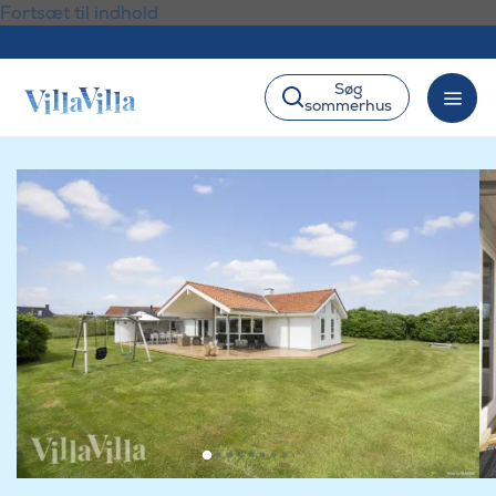
Fortsæt til indhold
Søg
sommerhus