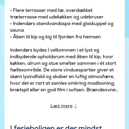
• Flere terrasser med læ, overdækket
træterrasse med udekøkken og udebruser
• Indendørs standvandsspa med glaskuppel og
sauna
• Åben til kip og kig til fjorden fra hemsen
Indendørs bydes I velkommen i et lyst og
indbydende opholdsrum med åben til kip, hvor
køkken, alrum og stue smelter sammen i ét stort
fællesområde. De store vinduespartier giver et
skønt lysindfald og skaber en luftig atmosfære,
hvor det er rart at samles omkring madlavning,
brætspil eller en god film i sofaen. Brændeovnen
sørger for ekstra hygge på kølige dage, mens
vinkøleskabet sætter prikken over i’et til en
Læs mere
vellykket middag.
Sommerhuset rummer fire soveværelser, alle
I ferieboligen er der mindst