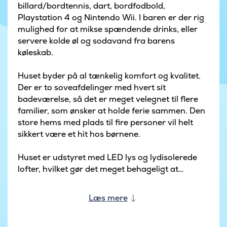
billard/bordtennis, dart, bordfodbold,
Playstation 4 og Nintendo Wii. I baren er der rig
mulighed for at mikse spændende drinks, eller
servere kolde øl og sodavand fra barens
køleskab.
Huset byder på al tænkelig komfort og kvalitet.
Der er to soveafdelinger med hvert sit
badeværelse, så det er meget velegnet til flere
familier, som ønsker at holde ferie sammen. Den
store hems med plads til fire personer vil helt
sikkert være et hit hos børnene.
Huset er udstyret med LED lys og lydisolerede
lofter, hvilket gør det meget behageligt at
opholde sig i.
Læs mere
Køkkenet er særdeles velindrettet og udstyret
med to komfurer og to opvaskemaskiner samt to