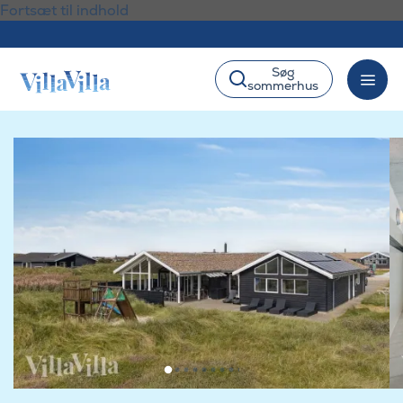
Fortsæt til indhold
Søg
sommerhus