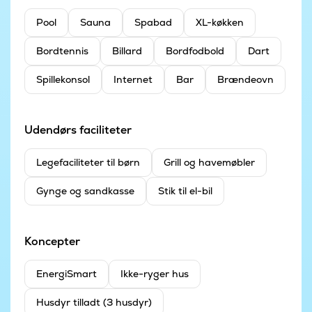
Pool
Sauna
Spabad
XL-køkken
Bordtennis
Billard
Bordfodbold
Dart
Spillekonsol
Internet
Bar
Brændeovn
Udendørs faciliteter
Legefaciliteter til børn
Grill og havemøbler
Gynge og sandkasse
Stik til el-bil
Koncepter
EnergiSmart
Ikke-ryger hus
Husdyr tilladt (3 husdyr)