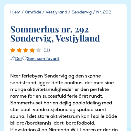
Hjem
/
Område
/
Vestjylland
/
Søndervig
/
Nr. 292
Sommerhus nr. 292
Søndervig, Vestjylland
(11)
Gem som favorit
Del
Nær feriebyen Søndervig og den skønne
sandstrand ligger dette poolhus, der med sine
mange aktivitetsmuligheder er den perfekte
ramme for en succesfuld ferie året rundt.
Sommerhuset har en dejlig poolafdeling med
stor pool, vandrutsjebane og spabad samt
sauna. I det store aktivitetsrum kan I spille både
billard/bordtennis, dart, bordfodbold,
Playstation 4 og Nintendo Wii. I baren er der rig