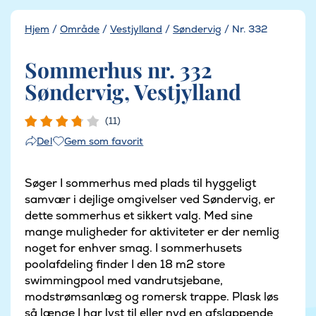
Hjem
/
Område
/
Vestjylland
/
Søndervig
/
Nr. 332
Sommerhus nr. 332
Søndervig, Vestjylland
(11)
Gem som favorit
Del
Søger I sommerhus med plads til hyggeligt
samvær i dejlige omgivelser ved Søndervig, er
dette sommerhus et sikkert valg. Med sine
mange muligheder for aktiviteter er der nemlig
noget for enhver smag. I sommerhusets
poolafdeling finder I den 18 m2 store
swimmingpool med vandrutsjebane,
modstrømsanlæg og romersk trappe. Plask løs
så længe I har lyst til eller nyd en afslappende