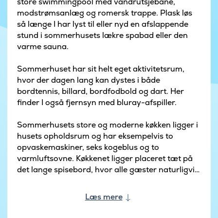
store swimmingpool med vandrutsjebane,
modstrømsanlæg og romersk trappe. Plask løs
så længe I har lyst til eller nyd en afslappende
stund i sommerhusets lækre spabad eller den
varme sauna.
Sommerhuset har sit helt eget aktivitetsrum,
hvor der dagen lang kan dystes i både
bordtennis, billard, bordfodbold og dart. Her
finder I også fjernsyn med bluray-afspiller.
Sommerhusets store og moderne køkken ligger i
husets opholdsrum og har eksempelvis to
opvaskemaskiner, seks kogeblus og to
varmluftsovne. Køkkenet ligger placeret tæt på
det lange spisebord, hvor alle gæster naturligvis
kan sidde samlet og nyde et godt måltid.
Læs mere
I opholdsrummet er der desuden en dejlig
sofaafdeling med fjernsyn, hvor der rigtig kan