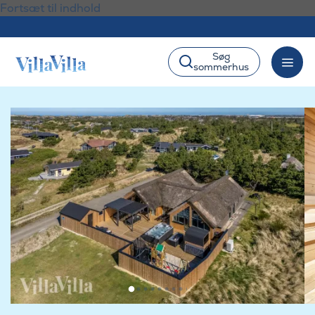
Fortsæt til indhold
Søg
sommerhus