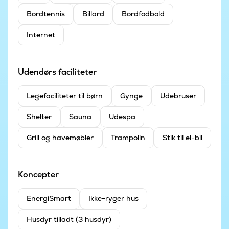
Bordtennis
Billard
Bordfodbold
Internet
Udendørs faciliteter
Legefaciliteter til børn
Gynge
Udebruser
Shelter
Sauna
Udespa
Grill og havemøbler
Trampolin
Stik til el-bil
Koncepter
EnergiSmart
Ikke-ryger hus
Husdyr tilladt (3 husdyr)