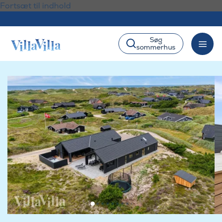
Fortsæt til indhold
Søg
sommerhus