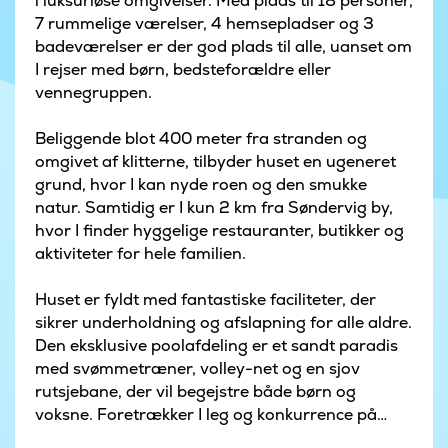
i luksuriøse omgivelser. Med plads til 18 personer,
7 rummelige værelser, 4 hemsepladser og 3
badeværelser er der god plads til alle, uanset om
I rejser med børn, bedsteforældre eller
vennegruppen.
Beliggende blot 400 meter fra stranden og
omgivet af klitterne, tilbyder huset en ugeneret
grund, hvor I kan nyde roen og den smukke
natur. Samtidig er I kun 2 km fra Søndervig by,
hvor I finder hyggelige restauranter, butikker og
aktiviteter for hele familien.
Huset er fyldt med fantastiske faciliteter, der
sikrer underholdning og afslapning for alle aldre.
Den eksklusive poolafdeling er et sandt paradis
med svømmetræner, volley-net og en sjov
rutsjebane, der vil begejstre både børn og
voksne. Foretrækker I leg og konkurrence på
land, venter aktivitetsrummet med billard,