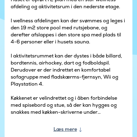
afdeling og aktivitetsrum i den nederste etage.
I wellness afdelingen kan der svømmes og leges i
den 19 m2 store pool med rutsjebane, og
derefter afslappes i den store spa med plads til
4-6 personer eller i husets sauna.
I aktivitetsrummet kan der dystes i både billard,
bordtennis, airhockey, dart og fodboldspil.
Derudover er der indrettet en komfortabel
sofagruppe med fladskærms-fjernsyn, Wii og
Playstation 4.
Køkkenet er velindrettet og i åben forbindelse
med spisebord og stue, så der kan hygges og
snakkes med køkken-skriverne under
madlavningen.
Læs mere
Fra det store opholdsrum er der udgang til den