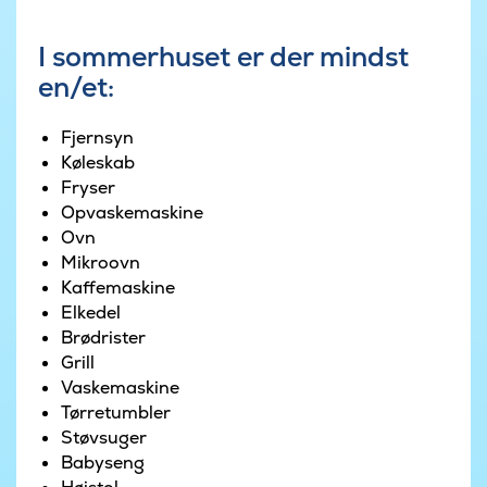
store terrasse, hvor den flotte udsigt til skov og
natur kan nydes i gode havemøbler. På den store
I sommerhuset er der mindst
naturgrund, der omkranser huset, er der også
en/et:
tænkt på de mindste gæster med legetårn med
klatrevæg, rutsjebane gynger og sandkasse.
Fjernsyn
Køleskab
Fryser
Opvaskemaskine
Ovn
Mikroovn
Kaffemaskine
Elkedel
Brødrister
Grill
Vaskemaskine
Tørretumbler
Støvsuger
Babyseng