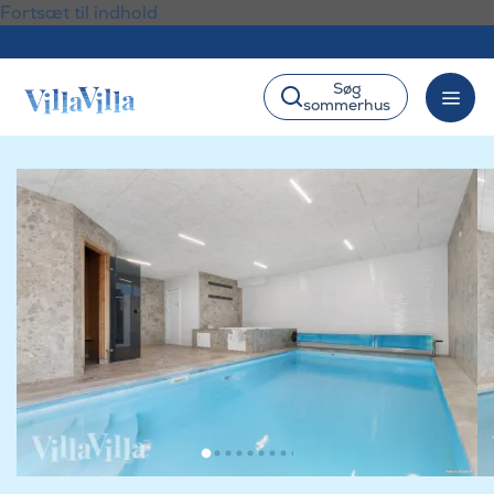
Fortsæt til indhold
Søg
sommerhus