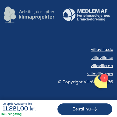
villavilla.de
villavilla.se
villavilla.no
villavilla.com
© Copyright VillaVilla 2026
Lejepris/weekend fra
11.221,00 kr.
Bestil nu
Inkl. rengøring