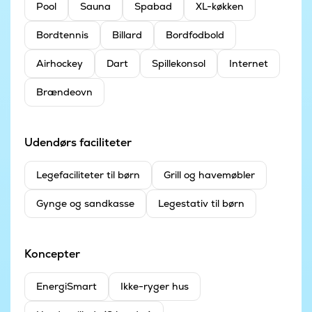
Pool
Sauna
Spabad
XL-køkken
Bordtennis
Billard
Bordfodbold
Airhockey
Dart
Spillekonsol
Internet
Brændeovn
Udendørs faciliteter
Legefaciliteter til børn
Grill og havemøbler
Gynge og sandkasse
Legestativ til børn
Koncepter
EnergiSmart
Ikke-ryger hus