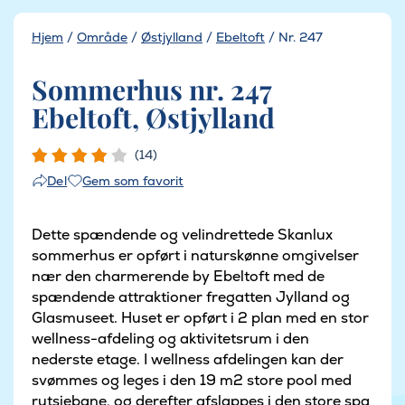
Hjem
/
Område
/
Østjylland
/
Ebeltoft
/
Nr. 247
Sommerhus nr. 247
Ebeltoft, Østjylland
(14)
Gem som favorit
Del
Dette spændende og velindrettede Skanlux
sommerhus er opført i naturskønne omgivelser
nær den charmerende by Ebeltoft med de
spændende attraktioner fregatten Jylland og
Glasmuseet. Huset er opført i 2 plan med en stor
wellness-afdeling og aktivitetsrum i den
nederste etage. I wellness afdelingen kan der
svømmes og leges i den 19 m2 store pool med
rutsjebane, og derefter afslappes i den store spa