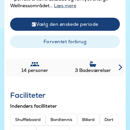
Wellnessområdet...
Læs mere
Vælg den ønskede periode
Forventet forbrug
14 personer
3 Badeværelser
Faciliteter
Indendørs facilliteter
Shuffleboard
Bordtennis
Billard
Dart