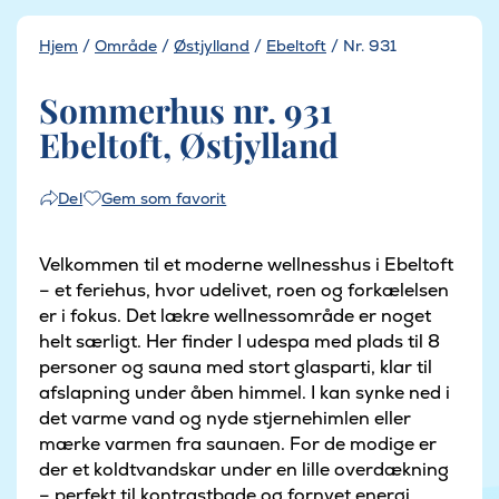
Hjem
/
Område
/
Østjylland
/
Ebeltoft
/
Nr. 931
Sommerhus nr. 931
Ebeltoft, Østjylland
Gem som favorit
Del
Velkommen til et moderne wellnesshus i Ebeltoft
– et feriehus, hvor udelivet, roen og forkælelsen
er i fokus. Det lækre wellnessområde er noget
helt særligt. Her finder I udespa med plads til 8
personer og sauna med stort glasparti, klar til
afslapning under åben himmel. I kan synke ned i
det varme vand og nyde stjernehimlen eller
mærke varmen fra saunaen. For de modige er
der et koldtvandskar under en lille overdækning
– perfekt til kontrastbade og fornyet energi.