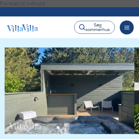
Fortsæt til indhold
Søg
sommerhus