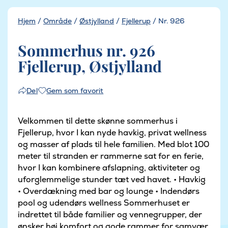
Hjem
/
Område
/
Østjylland
/
Fjellerup
/
Nr. 926
Sommerhus nr. 926
Fjellerup, Østjylland
Gem som favorit
Del
Velkommen til dette skønne sommerhus i
Fjellerup, hvor I kan nyde havkig, privat wellness
og masser af plads til hele familien. Med blot 100
meter til stranden er rammerne sat for en ferie,
hvor I kan kombinere afslapning, aktiviteter og
uforglemmelige stunder tæt ved havet. • Havkig
• Overdækning med bar og lounge • Indendørs
pool og udendørs wellness Sommerhuset er
indrettet til både familier og vennegrupper, der
ønsker høj komfort og gode rammer for samvær.