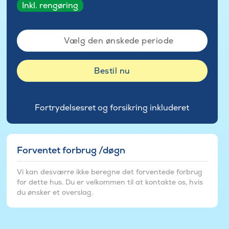
Inkl. rengøring
Vælg den ønskede periode
Bestil nu
Fortrydelsesret og forsikring inkluderet
Forventet forbrug /døgn
Vi kan desværre ikke beregne det forventede forbrug
for dette hus. Du er velkommen til at kontakte os, hvis
du ønsker et overslag.