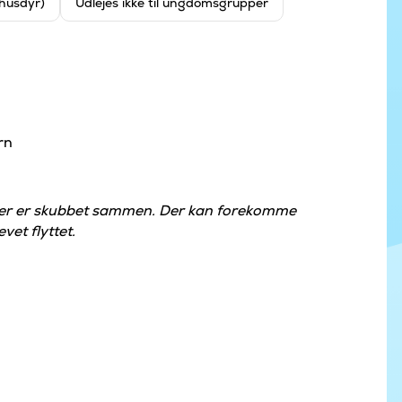
 husdyr)
Udlejes ikke til ungdomsgrupper
rn
der er skubbet sammen. Der kan forekomme
vet flyttet.