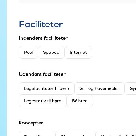
Faciliteter
Indendørs facilliteter
Pool
Spabad
Internet
Udendørs faciliteter
Legefaciliteter til børn
Grill og havemøbler
Gy
Legestativ til børn
Bålsted
Koncepter