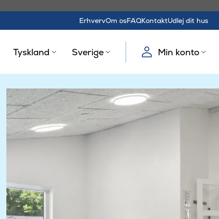
Erhverv
Om os
FAQ
Kontakt
Udlej dit hus
Tyskland
Sverige
Min konto