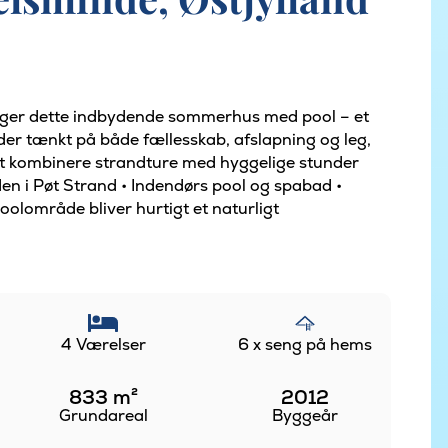
igger dette indbydende sommerhus med pool – et
 der tænkt på både fællesskab, afslapning og leg,
at kombinere strandture med hyggelige stunder
en i Pøt Strand • Indendørs pool og spabad •
olområde bliver hurtigt et naturligt
4 Værelser
6 x seng på hems
833
m²
2012
Grundareal
Byggeår