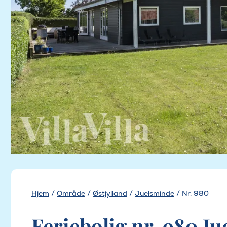
Hjem
/
Område
/
Østjylland
/
Juelsminde
/
Nr. 980
Feriebolig nr. 980 J