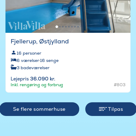
Fjellerup, Østjylland
16
personer
6
værelser
·
16
senge
3
badeværelser
Lejepris
36.090 kr.
Inkl. rengøring og forbrug
#803
Se flere sommerhuse
Tilpas