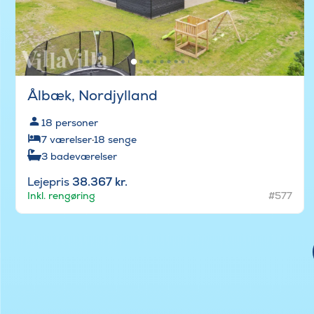
Ålbæk, Nordjylland
18
personer
7
værelser
·
18
senge
3
badeværelser
Lejepris
38.367 kr.
Inkl. rengøring
#577