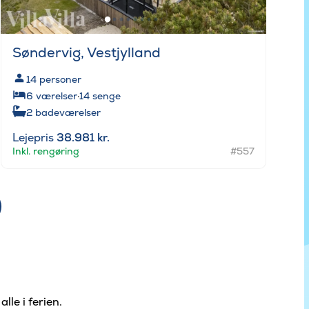
Søndervig, Vestjylland
14
personer
6
værelser
·
14
senge
2
badeværelser
Lejepris
38.981 kr.
Inkl. rengøring
#557
le i ferien.