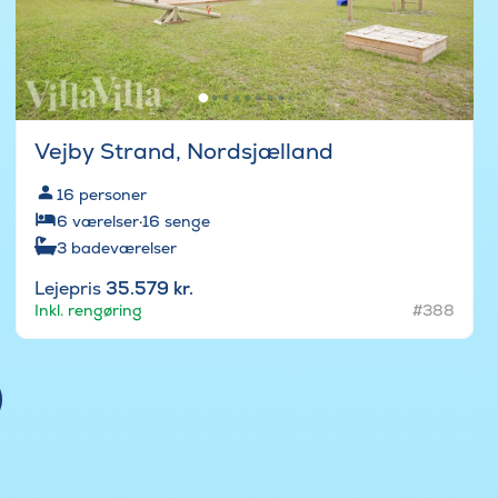
Vejby Strand, Nordsjælland
16
personer
6
værelser
·
16
senge
3
badeværelser
Lejepris
35.579 kr.
Inkl. rengøring
#388