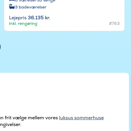
3
badeværelser
Lejepris
36.135 kr.
Inkl. rengøring
#763
n frit vælge mellem vores
luksus sommerhuse
mgivelser.