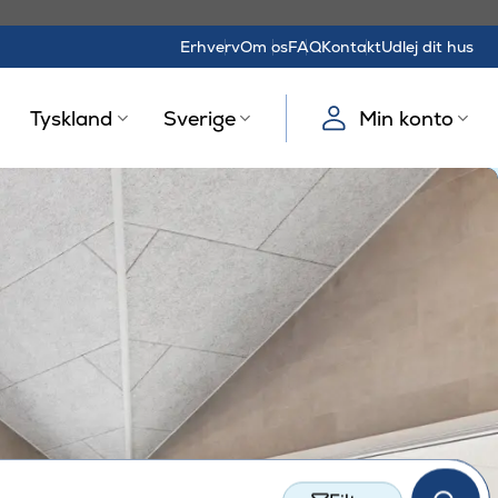
Erhverv
Om os
FAQ
Kontakt
Udlej dit hus
Tyskland
Sverige
Min konto