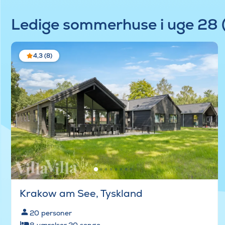
Ledige sommerhuse i uge 28 
4,3 (8)
Krakow am See, Tyskland
20
personer
8
værelser
·
20
senge