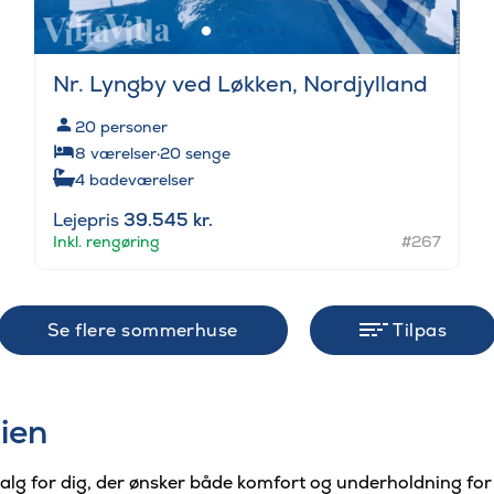
Nr. Lyngby ved Løkken, Nordjylland
20
personer
8
værelser
·
20
senge
4
badeværelser
Lejepris
39.545 kr.
Inkl. rengøring
#267
Se flere sommerhuse
Tilpas
lien
g for dig, der ønsker både komfort og underholdning for al