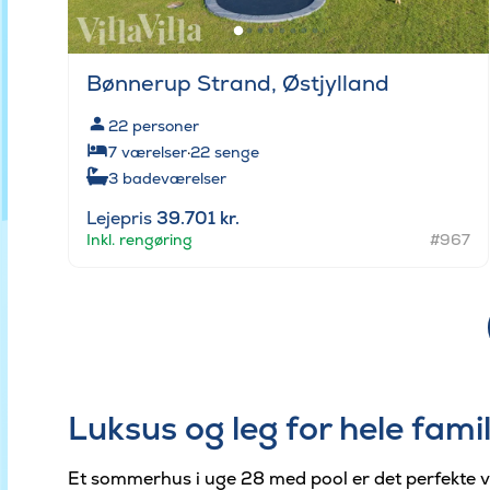
Bønnerup Strand, Østjylland
22
personer
7
værelser
·
22
senge
3
badeværelser
Lejepris
39.701 kr.
Inkl. rengøring
#967
Luksus og leg for hele fami
Et sommerhus i uge 28 med pool er det perfekte val