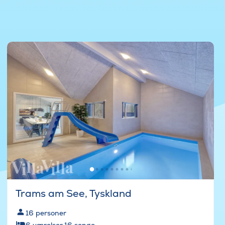
Trams am See, Tyskland
16
personer
6
værelser
·
16
senge