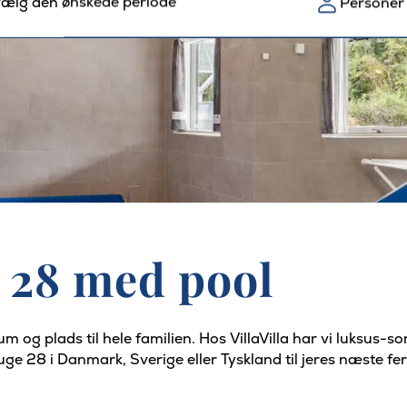
ælg den ønskede periode
Personer
28 med pool
 og plads til hele familien. Hos VillaVilla har vi luksus-s
uge 28 i Danmark, Sverige eller Tyskland til jeres næste fer