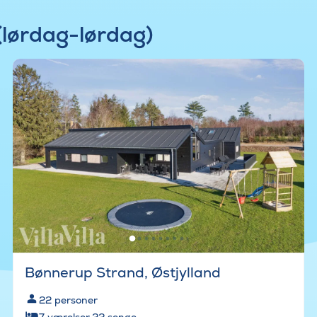
(lørdag-lørdag)
Bønnerup Strand, Østjylland
22
personer
7
værelser
·
22
senge