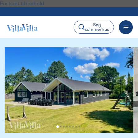
Fortsæt til indhold
Søg
sommerhus