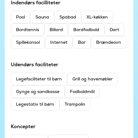
Indendørs facilliteter
Pool
Sauna
Spabad
XL-køkken
Bordtennis
Billard
Bordfodbold
Dart
Spillekonsol
Internet
Bar
Brændeovn
Udendørs faciliteter
Legefaciliteter til børn
Grill og havemøbler
Gynge og sandkasse
Fodboldmål
Legestativ til børn
Trampolin
Koncepter