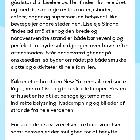
gåafstand til Liseleje by. Her finder I liv hele året
og med dets mange restauranter, isboder,
cafeer, bager og supermarked behøver I ikke
bevæge jer andre steder hen. Liseleje Strand
findes ad små stier og den brede og
nordvestvendte strand er både børnevenlig og
perfekt til at nyde solnedgangen over havet efter
aftensmaden. Står der seværdigheder på
ønskesedlen, så byder området på både smukke
slotte og aktiviteter til hele familien.
Køkkenet er holdt i en New Yorker-stil med sorte
låger, metro fliser og industrielle lamper. Resten
af huset er holdt i et behageligt tema med
indirekte belysning, lysdæmpning og billeder af
strande fra hele verdenen.
Foruden de 7 soveværelser, tre badeværelser
samt hemsen er der mulighed for at benytte
poolrummet med 18 m2 pool med