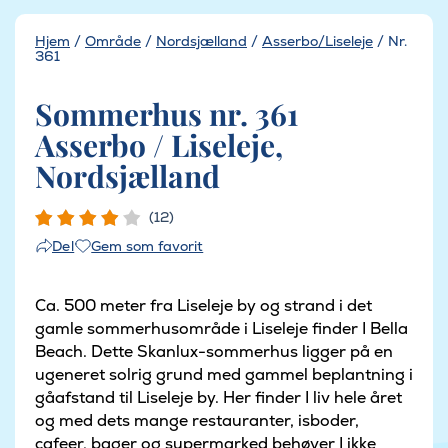
Hjem
/
Område
/
Nordsjælland
/
Asserbo/Liseleje
/
Nr.
361
Sommerhus nr. 361
Asserbo / Liseleje,
Nordsjælland
(12)
Gem som favorit
Del
Ca. 500 meter fra Liseleje by og strand i det
gamle sommerhusområde i Liseleje finder I Bella
Beach. Dette Skanlux-sommerhus ligger på en
ugeneret solrig grund med gammel beplantning i
gåafstand til Liseleje by. Her finder I liv hele året
og med dets mange restauranter, isboder,
cafeer, bager og supermarked behøver I ikke