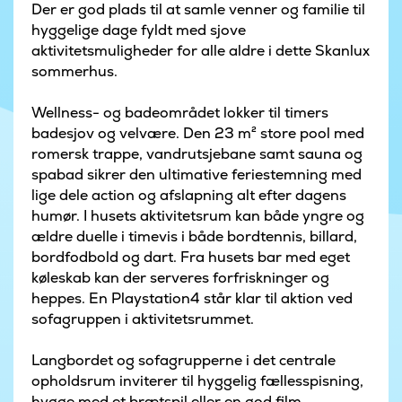
Der er god plads til at samle venner og familie til
hyggelige dage fyldt med sjove
aktivitetsmuligheder for alle aldre i dette Skanlux
sommerhus.
Wellness- og badeområdet lokker til timers
badesjov og velvære. Den 23 m² store pool med
romersk trappe, vandrutsjebane samt sauna og
spabad sikrer den ultimative feriestemning med
lige dele action og afslapning alt efter dagens
humør. I husets aktivitetsrum kan både yngre og
ældre duelle i timevis i både bordtennis, billard,
bordfodbold og dart. Fra husets bar med eget
køleskab kan der serveres forfriskninger og
heppes. En Playstation4 står klar til aktion ved
sofagruppen i aktivitetsrummet.
Langbordet og sofagrupperne i det centrale
opholdsrum inviterer til hyggelig fællesspisning,
hygge med et brætspil eller en god film.