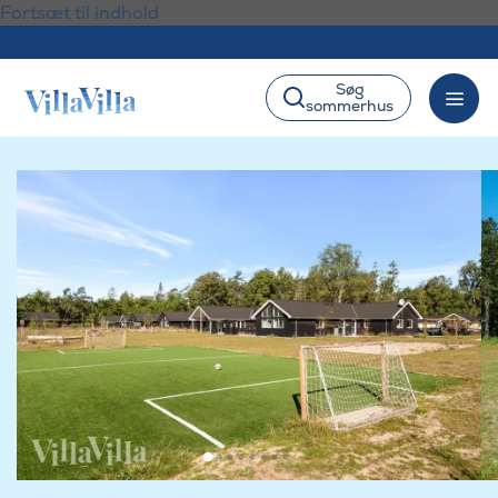
Fortsæt til indhold
Søg
sommerhus