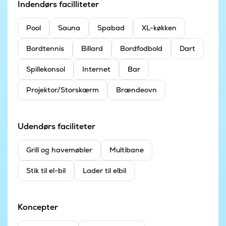
Indendørs facilliteter
Pool
Sauna
Spabad
XL-køkken
Bordtennis
Billard
Bordfodbold
Dart
Spillekonsol
Internet
Bar
Projektor/Storskærm
Brændeovn
Udendørs faciliteter
Grill og havemøbler
Multibane
Stik til el-bil
Lader til elbil
Koncepter