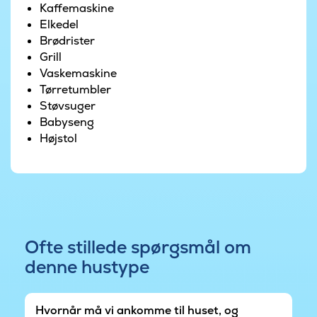
Kaffemaskine
måltider i det fri, mens børnene leger i haven
Elkedel
med gynge og trampolin. Wellnessområdet med
Brødrister
udespa, sauna og udebruser gør det samtidig let
Grill
at finde ro efter en aktiv dag – perfekt til
Vaskemaskine
afslapning under åben himmel. Der er desuden
Tørretumbler
en lader til elbil ved sommerhuset.
Støvsuger
Babyseng
Odsherred er et populært ferieområde kendt for
Højstol
sin smukke natur, hyggelige sommerhusområder
og gode strande. Her kan I tage på gåture i det
kuperede landskab, besøge lokale gårdbutikker
eller nyde en dag ved vandet. Kombinationen af
natur, ro og oplevelser gør området ideelt til en
ferie i et stort sommerhus.
Ofte stillede spørgsmål om
denne hustype
Hvornår må vi ankomme til huset, og