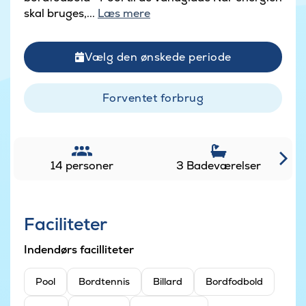
skal bruges,...
Læs mere
Vælg den ønskede periode
Forventet forbrug
14 personer
3 Badeværelser
Faciliteter
Indendørs facilliteter
Pool
Bordtennis
Billard
Bordfodbold