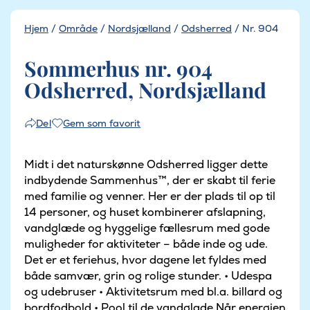
Hjem
/
Område
/
Nordsjælland
/
Odsherred
/
Nr. 904
Sommerhus nr. 904
Odsherred, Nordsjælland
Gem som favorit
Del
Midt i det naturskønne Odsherred ligger dette
indbydende Sammenhus™, der er skabt til ferie
med familie og venner. Her er der plads til op til
14 personer, og huset kombinerer afslapning,
vandglæde og hyggelige fællesrum med gode
muligheder for aktiviteter – både inde og ude.
Det er et feriehus, hvor dagene let fyldes med
både samvær, grin og rolige stunder. • Udespa
og udebruser • Aktivitetsrum med bl.a. billard og
bordfodbold • Pool til de vandglade Når energien